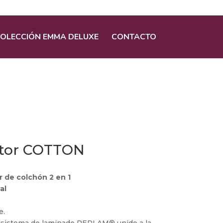
OLECCIÓN EMMA DELUXE
CONTACTO
ctor COTTON
r de colchón 2 en 1
al
e.
vo sistema de laminado PERLAM® unido a la