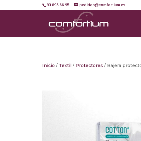
93 895 66 95
pedidos@comfortium.es
Inicio
/
Textil
/
Protectores
/ Bajera prote