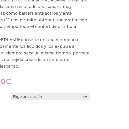
 da como resultado una sábana muy
caz como barrera anti-ácaros y anti-
 en 1” nos permite obtener una protección
o tiempo todo el confort de una fibra
a PERLAM® consiste en una membrana
damente los líquidos y los expulsa al
iel siempre seca. Al mismo tiempo, permite
vés del tejido creando un ambiente
descanso.
00
€